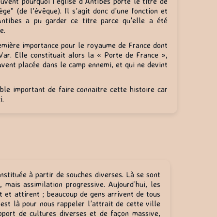
ent pourquoi l’église d’Antibes porte le titre de
ège" (de l'évêque). Il s'agit donc d'une fonction et
Antibes a pu garder ce titre parce qu'elle a été
e.
remière importance pour le royaume de France dont
 Var. Elle constituait alors la « Porte de France »,
ouvent placée dans le camp ennemi, et qui ne devint
le important de faire connaitre cette histoire car
i.
constituée à partir de souches diverses. Là se sont
, mais assimilation progressive. Aujourd’hui, les
t et attirent ; beaucoup de gens arrivent de tous
est là pour nous rappeler l’attrait de cette ville
pport de cultures diverses et de façon massive,