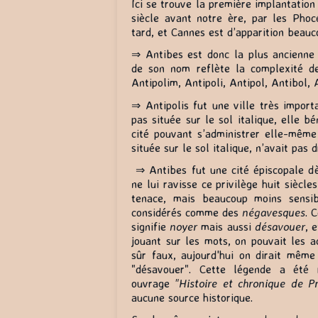
Ici se trouve la première implantation
siècle avant notre ère, par les Phoc
tard, et Cannes est d’apparition beau
⇒ Antibes est donc la plus ancienne 
de son nom reflète la complexité de 
Antipolim, Antipoli, Antipol, Antibol, 
⇒ Antipolis fut une ville très import
pas située sur le sol italique, elle b
cité pouvant s’administrer elle-mêm
située sur le sol italique, n’avait pas d
⇒ Antibes fut une cité épiscopale dè
ne lui ravisse ce privilège huit siècle
tenace, mais beaucoup moins sensib
considérés comme des
négavesques
. 
signifie
noyer
mais aussi
désavouer
, 
jouant sur les mots, on pouvait les a
sûr faux, aujourd'hui on dirait même 
"désavouer". Cette légende a été
ouvrage
"Histoire et chronique de 
aucune source historique.