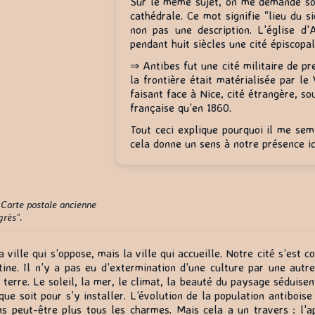
Sur le même sujet, on me demande souv
cathédrale. Ce mot signifie "lieu du si
non pas une description. L'église d'
pendant huit siècles une cité épiscopal
⇒ Antibes fut une cité militaire de p
la frontière était matérialisée par le
faisant face à Nice, cité étrangère, s
française qu’en 1860.
Tout ceci explique pourquoi il me semb
cela donne un sens à notre présence ic
 Carte postale ancienne
grès".
a ville qui s’oppose, mais la ville qui accueille. Notre cité s’est 
tine. Il n’y a pas eu d’extermination d’une culture par une autre
 terre. Le soleil, la mer, le climat, la beauté du paysage séduisen
ue soit pour s’y installer. L’évolution de la population antiboise 
ns peut-être plus tous les charmes. Mais cela a un travers : l'a