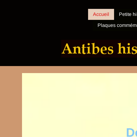
Accueil
Petite h
Plaques commémo
Antibes hi
D