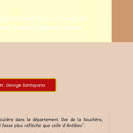
 prédestinait à une vie tranquille
voir profiter d'instants apaisés.
r.
George Santayana
iculière dans le département. Dor de la Souchère,
 fasse plus réfléchir que celle d'Antibes".