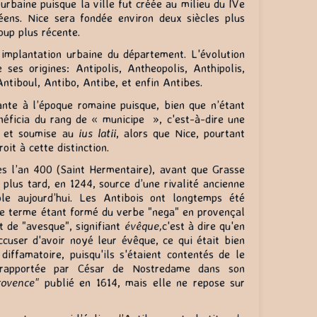
 urbaine puisque la ville fut créée au milieu du IVe
éens. Nice sera fondée environ deux siècles plus
coup plus récente.
implantation urbaine du département. L'évolution
ses origines: Antipolis, Antheopolis, Anthipolis,
Antiboul, Antibo, Antibe, et enfin Antibes.
ante à l’époque romaine puisque, bien que n’étant
énéficia du rang de « municipe », c'est-à-dire une
e et soumise au
ius latii
, alors que Nice, pourtant
roit à cette distinction.
s l’an 400 (Saint Hermentaire), avant que Grasse
s plus tard, en 1244, source d’une rivalité ancienne
le aujourd’hui. Les Antibois ont longtemps été
Ce terme étant formé du verbe "nega" en provençal
et de "avesque", signifiant
évêque,
c'est à dire qu'en
ccuser d'avoir noyé leur évêque, ce qui était bien
diffamatoire, puisqu'ils s'étaient contentés de le
 rapportée par César de Nostredame dans son
Provence"
publié en 1614, mais elle ne repose sur