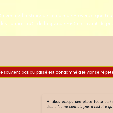
 demi de l'histoire de ce coin de Provence que tout
 les soubresauts de la grande Histoire avant de pou
 se souvient pas du passé est condamné à le voir se répéte
A
ntibes occupe une place toute part
disait
"Je ne connais pas d'histoire qui