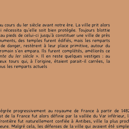
 cours du Ier siècle avant notre ère. La ville prit alors
i nécessita qu’elle soit bien protégée. Toujours blottie
u pieds de celui-ci jusqu’à constituer une ville de près
uments, des temples furent édifiés, mais les remparts
 de danger, restèrent à leur place primitive, autour du
 romain s’en empara. Ils furent complétés, améliorés ce
nte du Ier siècle
». Il en reste quelques vestiges : au
x tours qui, à l’origine, étaient parait-il carrées, la
ous les remparts actuels
tégrée progressivement au royaume de France à partir de 148
st de la France fut alors définie par la vallée du Var inférieur, 
rontière fut naturellement confiée à Antibes, ville la plus proc
eure. Malgré cela, les défenses de la ville qui avaient été sim