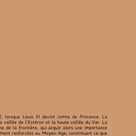
2, lorsque Louis XI devint comte de Provence. La
la vallée de l’Estéron et la haute vallée du Var. La
he de la frontière, qui acquit alors une importance
plement renforcées au Moyen-Age, constituant ce que