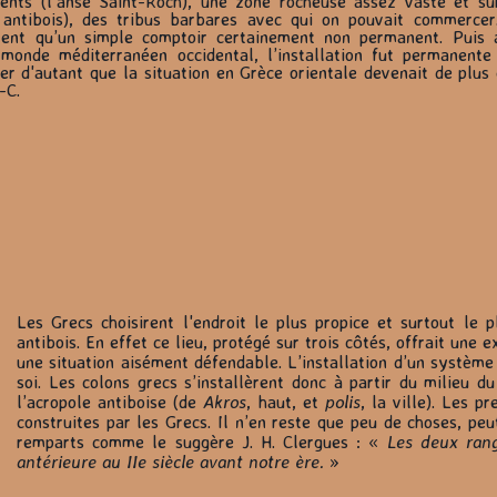
ents (l’anse Saint-Roch), une zone rocheuse assez vaste et su
antibois), des tribus barbares avec qui on pouvait commercer.
rent qu’un simple comptoir certainement non permanent. Puis 
monde méditerranéen occidental, l’installation fut permanente
ter d'autant que la situation en Grèce orientale devenait de plus
-C.
Les Grecs choisirent l'endroit le plus propice et surtout le p
antibois. En effet ce lieu, protégé sur trois côtés, offrait une e
une situation aisément défendable. L’installation d’un système
soi. Les colons grecs s’installèrent donc à partir du milieu d
l’acropole antiboise (de
Akros
, haut, et
polis
, la ville). Les p
construites par les Grecs. Il n’en reste que peu de choses, pe
remparts comme le suggère J. H. Clergues : «
Les deux rangs
antérieure au IIe siècle avant notre ère.
»