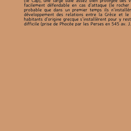
(le Cap), une large baie assez bien protégée des v
facilement défendable en cas d’attaque (le rocher 
probable que dans un premier temps ils n’installè
développement des relations entre la Grèce et le 
habitants d’origine grecque s’installèrent pour y res
difficile (prise de Phocée par les Perses en 545 av. J.