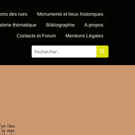
oms des rues
Monuments et lieux historiques
alerie thématique
Bibliographie
A propos
Contacts et Forum
Mentions Légales
search
s
’un lieu
e la mer